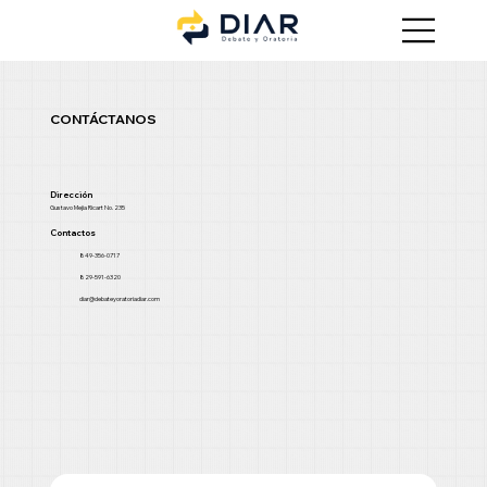
CONTÁCTANOS
Dirección
Gustavo Mejia Ricart No. 235
Contactos
849-356-0717
829-591-6320
diar@debateyoratoriadiar.com